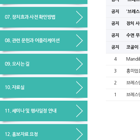
공지
'브레스 
07. 장치효과 사전 확인방법
공지
장치 사
공지
수면 무
08. 관련 문헌과 어플리케이션
공지
코골이
4
Mandi
09. 오시는 길
3
흥미있는
2
브레스
10. 자료실
1
브레스
11. 세미나 및 행사일정 안내
12. 홍보자료 요청