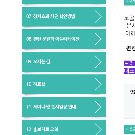
다음
07. 장치효과 사전 확인방법
코골
본사
아래
08. 관련 문헌과 어플리케이션
-편
09. 오시는 길
브레
대표
10. 자료실
댓
11. 세미나 및 행사일정 안내
12. 홍보자료 요청
다음