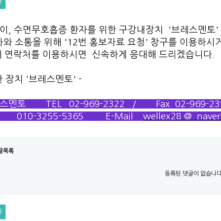
글
이, 수면무호흡증 환자를 위한 구강내장치 '
브레스멘토'
와 소통을 위해 '12번 홍보자료 요청' 창구를 이용하시
 연락처를 이용하시면 신속하게 응대해 드리겠습니다.
한 장치 '브레스멘토' -
스멘토 TEL 02-969-2322 / Fax 02-969-23
 010-3255-5365​
E-Mail
wellex28 @ nave
글목록
등록된 댓글이 없습니다
글