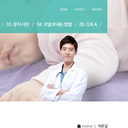
HOME
CONTACT
ENGLISH
/
03. 장치 사진
/
04. 모델 보내는 방법
/
05. Q & A
/
확인방법
/
08. 관련 문헌과 어플리케이션
/
09. 오시는 길
/
 자료실
/
11. 세미나 및 행사일정 안내
/
12. 홍보자료 요청
Home
>
자료실