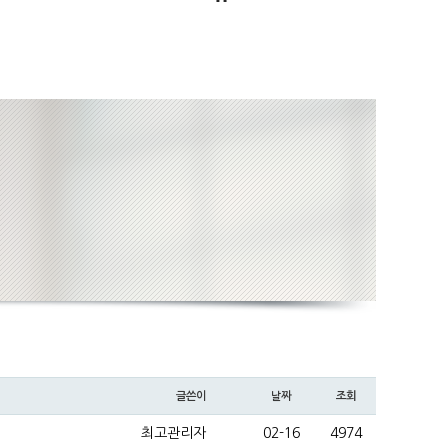
글쓴이
날짜
조회
최고관리자
02-16
4974