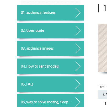
01. appliance features
02. Users guide
03. appliance images
04. How to send models
05. FAQ
Total
번
06. way to solve snoring, sleep apnea
1