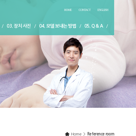
HOME
CONTACT
ENGLISH
/
03. 장치 사진
/
04. 모델 보내는 방법
/
05. Q & A
/
확인방법
/
08. 관련 문헌과 어플리케이션
/
09. 오시는 길
/
 자료실
/
11. 세미나 및 행사일정 안내
/
12. 홍보자료 요청
Home
>
Reference room