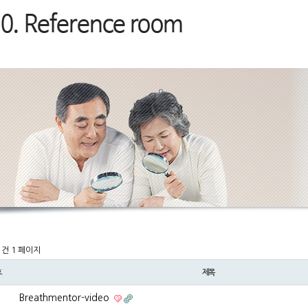
 1건
1 페이지
호
제목
Breathmentor-video