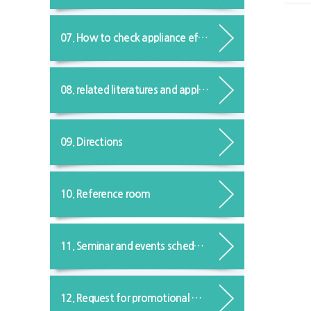
07. How to check appliance effects in advance
08. related literatures and applications
09. Directions
10. Reference room
11. Seminar and events schedule guide
12. Request for promotional materials